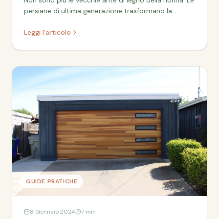
persiane di ultima generazione trasformano la
facciata, isolano dal caldo e si comandano dal
divano.
Leggi l'articolo
GUIDE PRATICHE
8 Gennaio 2024
7 min