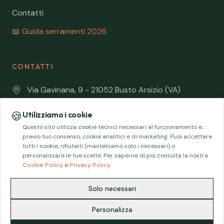
Contatti
📖 Guida serramenti 2026
CONTATTI
Via Gavinana, 9 - 21052 Busto Arsizio (VA)
0331 630479
🍪
Utilizziamo i cookie
Questo sito utilizza cookie tecnici necessari al funzionamento e,
info@edpserramentieporte.it
previo tuo consenso, cookie analitici e di marketing. Puoi accettare
tutti i cookie, rifiutarli (manteniamo solo i necessari) o
personalizzare le tue scelte. Per saperne di più consulta la nostra
Cookie Policy
e
Privacy Policy
.
© 2026 EDP – Emporio Delle Porte – P. IVA 03207830120
Solo necessari
Privacy Policy
Cookie Policy
🍪 Preferenze cookie
Personalizza
Area Riservata