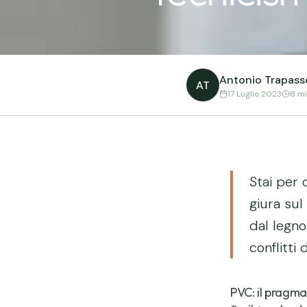
Antonio Trapass
AT
17 Luglio 2023
8 m
Stai per 
giura sul
dal legno
conflitti 
PVC: il pragma