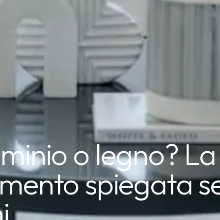
uminio o legno? La
amento spiegata s
i