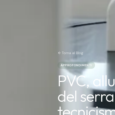
Torna al Blog
APPROFONDIMENTI
PVC, all
del serr
tecnicism