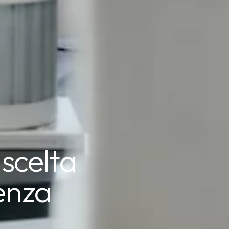
 scelta
enza