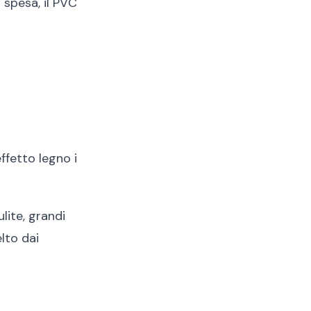
 spesa, il PVC
effetto legno i
ulite, grandi
elto dai