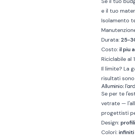
Se il tuo bud
e il tuo mater
Isolamento t
Manutenzion
Durata:
25-30
Costo:
il piu
Riciclabile al
Il limite? La 
risultati son
Alluminio: l'ar
Se per te l'es
vetrate — l'al
progettisti p
Design:
profil
Colori:
infiniti