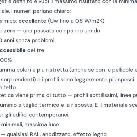
get e definito e vuoi il massimo risultato con la minima
iale. I numeri parlano chiaro:
ermico:
eccellente
(Uw fino a 0.8 W/m2K)
e:
zero
— una passata con panno umido
 anni
senza problemi
 accessibile
dei tre
 100%
gamma colori e piu ristretta (anche se con le pellicole 
o sorprendenti) e i profili sono leggermente piu spessi.
chitetto
tetica viene prima di tutto — profili sottilissimi, linee p
luminio a taglio termico e la risposta. E il materiale sc
er gli edifici contemporanei.
i minimali
, massima luce
— qualsiasi RAL, anodizzato, effetto legno