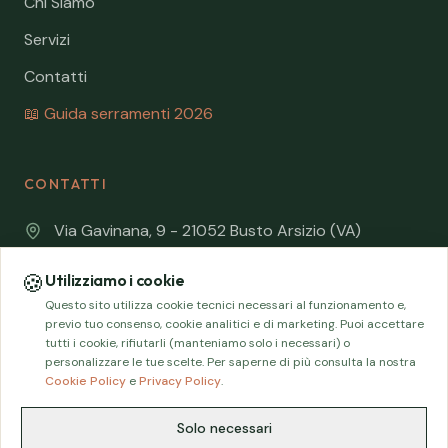
Chi Siamo
Servizi
Contatti
📖 Guida serramenti 2026
CONTATTI
Via Gavinana, 9 - 21052 Busto Arsizio (VA)
0331 630479
🍪
Utilizziamo i cookie
Questo sito utilizza cookie tecnici necessari al funzionamento e,
info@edpserramentieporte.it
previo tuo consenso, cookie analitici e di marketing. Puoi accettare
tutti i cookie, rifiutarli (manteniamo solo i necessari) o
personalizzare le tue scelte. Per saperne di più consulta la nostra
Cookie Policy
e
Privacy Policy
.
© 2026 EDP – Emporio Delle Porte – P. IVA 03207830120
Solo necessari