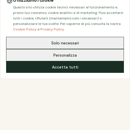
🍪
Utilizziamo i cookie
Questo sito utilizza cookie tecnici necessari al funzionamento e,
previo tuo consenso, cookie analitici e di marketing. Puoi accettare
tutti i cookie, rifiutarli (manteniamo solo i necessari) o
personalizzare le tue scelte. Per saperne di più consulta la nostra
Cookie Policy
e
Privacy Policy
.
Solo necessari
Ti abbiamo incuriosito?
Personalizza
Parlaci del tuo progetto. Una
Accetta tutti
consulenza gratuita vale piu di mille
articoli.
RICHIEDI PREVENTIVO GRATUITO