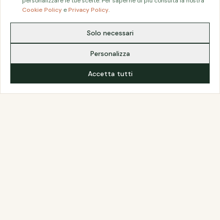
personalizzare le tue scelte. Per saperne di più consulta la nostra
Cookie Policy
e
Privacy Policy
.
Solo necessari
Potrebbe interessarti
Personalizza
Accetta tutti