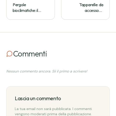
Pergole
Tapparelle: da
bioclimatiche: il
accessorio
salotto all'aperto
dimenticato a
che funziona 12 mesi
protagonista del
l'anno
comfort domestico
Commenti
Nessun commento ancora. Sii il primo a scrivere!
Lascia un commento
La tua email non sarà pubblicata. I commenti
vengono moderati prima della pubblicazione.