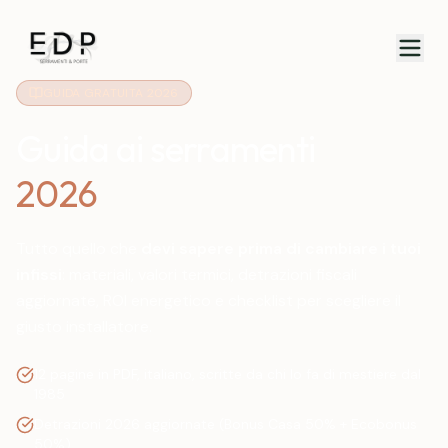
GUIDA GRATUITA 2026
Guida ai serramenti
2026
Tutto quello che
devi sapere prima di cambiare i tuoi
infissi
: materiali, valori termici, detrazioni fiscali
aggiornate, ROI energetico e checklist per scegliere il
giusto installatore.
12 pagine in PDF, italiano, scritte da chi lo fa di mestiere dal
1985
Detrazioni 2026 aggiornate (Bonus Casa 50% + Ecobonus
50%)