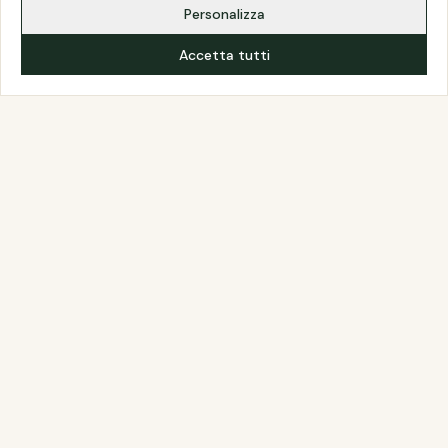
Personalizza
Accetta tutti
Da oltre 40 anni realizziamo serramenti e porte di alta
qualita, selezionando solo marchi certificati e soluzioni
Made in Italy con attenzione all'efficienza energetica.
Risparmio Energetico Certificato